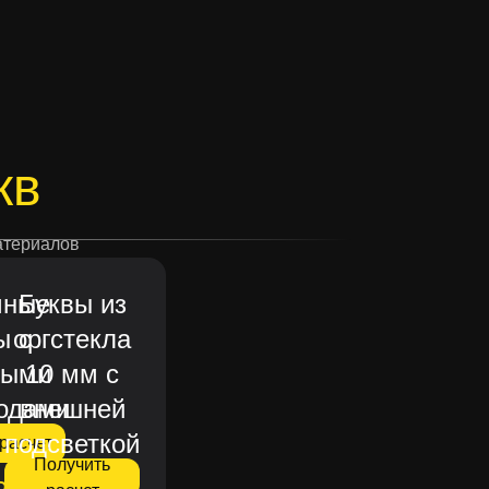
х данных
ассылки
кв
материалов
мные
Буквы из
ы с
оргстекла
тыми
10 мм с
одами
внешней
подсветкой
расчет
Получить