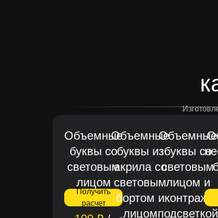
От
к
Изготовле
Объемные
Объемные
Объемные
О
буквы со
буквы из
буквы со
не
световым
акрила со
световым
лицом
световым
лицом и
Получить
бортом и
контраж.
расчет
лицом
подсветкой