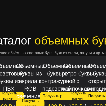
Согласен на обработку
персональны
править заявку
Согласен на получение
рекламной р
аталог
объемных бу
ние объёмных световых букв, букв из стали, латуни и др. 
бъемные
Объемные
Объемные
Объемные
Объе
световые
буквы из
буквы с
ретро-буквы
букв
буквы из
акрила с
контражурной
с
откры
ПВХ
RGB
подсветкой
лампочками
светоди
Получить
Получить
свечением
Получить расчет
Получить 
расчет
расчет
Получить