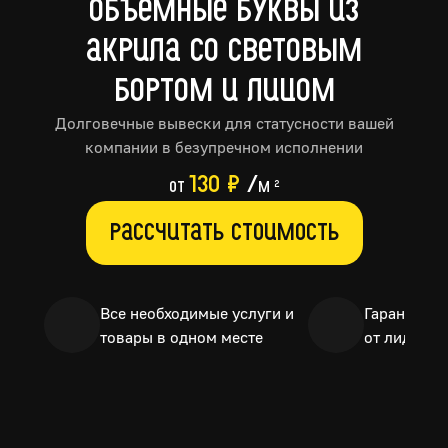
Объемные буквы из
акрила со световым
бортом и лицом
Долговечные вывески для статусности вашей
компании в безупречном исполнении
130 ₽
/
от
м
2
Рассчитать стоимость
Все необходимые услуги и
Гарантия до
товары в одном месте
от лидера 