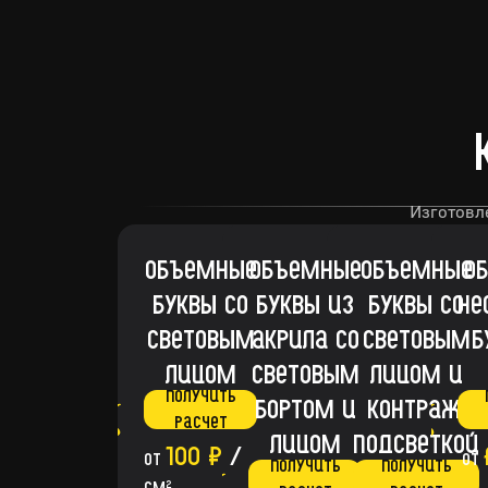
От
Изготовле
Объемные
Объемные
Объемные
О
буквы со
буквы из
буквы со
не
световым
акрила со
световым
б
лицом
световым
лицом и
Получить
бортом и
контраж.
расчет
лицом
подсветкой
100 ₽
/
от
от
Получить
Получить
2