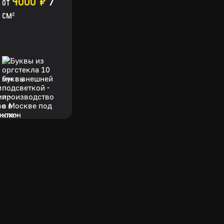
4000 ₽
/
от
см
2