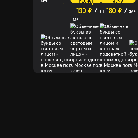
см
расчет
расчет
130 ₽
/
180 ₽
/
от
от
см
2
см
2