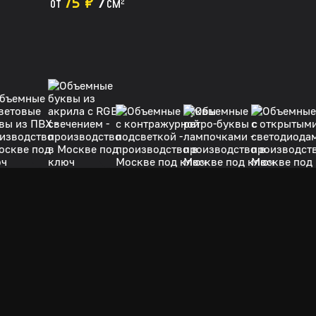
75 ₽
/
от
см
2
Монтаж