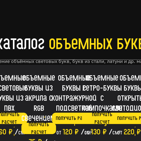
Согласен на обработку
персональных
править заявку
Согласен на получение
рекламной ра
каталог
объемных бук
ние объёмных световых букв, букв из стали, латуни и др. 
бъемные
Объемные
Объемные
Объемные
Объем
световые
буквы из
буквы с
ретро-буквы
буквы
уквы из
акрила с
контражурной
с
откры
ПВХ
RGB
подсветкой
лампочками
светоди
Получить
Получить
свечением
Получить расчет
Получить 
расчет
расчет
Получить
60 ₽
/
120 ₽
/
130 ₽
/
220 ₽
расчет
см
2
от
см
от
2
см
от
2